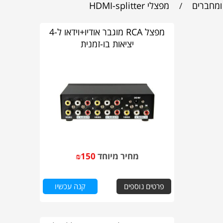
ומחברים
מפצלי HDMI-splitter
/
מפצל RCA מוגבר אודיו+וידאו ל-4
יציאות בו-זמנית
מחיר מיוחד
150
₪
פרטים נוספים
קנה עכשיו