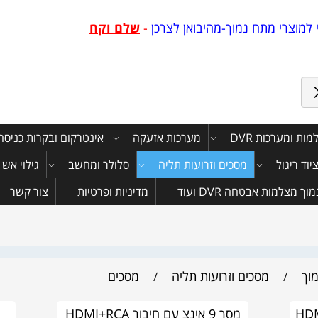
למוצרי מתח נמוך-מהיבואן לצרכן
-
שלם וקח
ות ומערכות DVR
מערכות אזעקה
אינטרקום ובקרות כניסה
יוד ריגול
מסכים וזרועות תליה
סלולר ומחשב
גילוי אש
 מצלמות אבטחה DVR ועוד
מדיניות ופרטיות
צור קשר
וך
מסכים וזרועות תליה
מסכים
/
/
ר HDMI VGA
מסך 9 אינצ עם חיבור HDMI+RCA