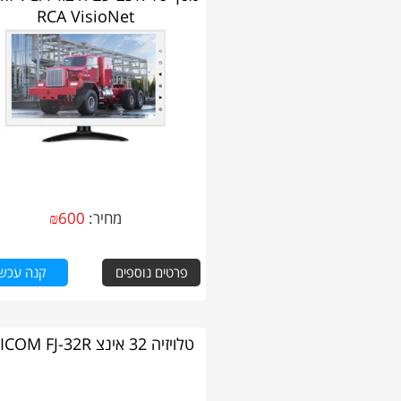
RCA VisioNet
מחיר:
600
₪
פרטים נוספים
קנה עכשי
טלויזיה 32 אינצ FUJICOM FJ-32R