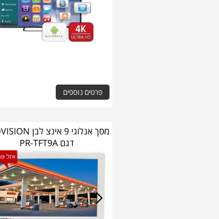
פרטים נוספים
מסך אנלוגי 9 אינצ לב
דגם PR-TFT9A