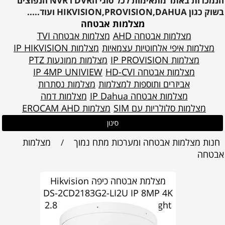
הנמכרות באתר מתאימות לכל סוגי הDVR ו NVR הנפוצים
בשוק כגון HIKVISION,PROVISION,DAHUA ועוד.....
מצלמות אבטחה
מצלמות אבטחה AHD
מצלמות אבטחה TVI
מצלמות איפי אלחוטיות עצמאיות
מצלמות IP HIKVISION
מצלמות IP PROVISION
מצלמות ממונעות PTZ
מצלמות אבטחה HD-CVI
IP 4MP UNIVIEW
אביזרים ותוספות למצלמות
מצלמות נסתרות
מצלמות אבטחה IP Dahua
מצלמות דמה
מצלמות סלולריות עם SIM
מצלמות EROCAM AHD
סינון
חנות מצלמות אבטחה ומערכות מתח נמוך
מצלמות
/
אבטחה
מצלמת אבטחה כיפה Hikvision
DS-2CD2183G2-LI2U IP 8MP 4K
2.8mm AcuSense Hybrid Light