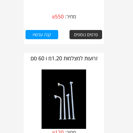
מחיר:
550
₪
פרטים נוספים
קנה עכשיו
זרועות למצלמות 1.20מ ו 60 סם
מחיר:
120
₪