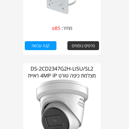
מחיר:
85
₪
פרטים נוספים
קנה עכשיו
DS-2CD2347G2H-LISU/SL2
מצלמת כיפה טורט 4MP IP ראיית
לילה צבעונית