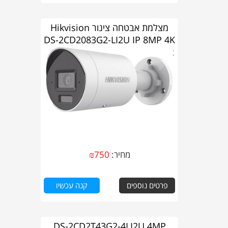
מצלמת אבטחה צינור Hikvision
DS-2CD2083G2-LI2U IP 8MP 4K
2.8mm AcuSense Hybrid Light
מחיר:
750
₪
פרטים נוספים
קנה עכשיו
DS-2CD2T43G2-4LI2U 4MP