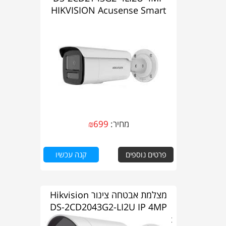
HIKVISION Acusense Smart
Hybrid Ligth
מחיר:
699
₪
פרטים נוספים
קנה עכשיו
מצלמת אבטחה צינור Hikvision
DS-2CD2043G2-LI2U IP 4MP
2.8mm AcuSense Hybrid Light