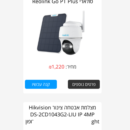
סולארי Reolink Go PT Plus
מחיר:
1,220
₪
פרטים נוספים
קנה עכשיו
מצלמת אבטחה צינור Hikvision
DS-2CD1043G2-LIU IP 4MP
2.8mm Hybrid Light עם מיקרופון