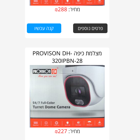
מחיר:
288
₪
פרטים נוספים
קנה עכשיו
מצלמת כיפה PROVISON DH-
320IPBN-28
מחיר:
227
₪