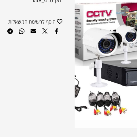
מק"ט:
kit8_4
הוסף לרשימת המשאלות