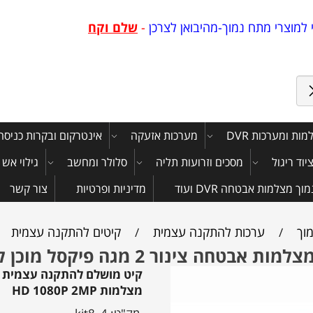
למוצרי מתח נמוך-מהיבואן לצרכן
-
שלם וקח
ות ומערכות DVR
מערכות אזעקה
אינטרקום ובקרות כניסה
יוד ריגול
מסכים וזרועות תליה
סלולר ומחשב
גילוי אש
 מצלמות אבטחה DVR ועוד
מדיניות ופרטיות
צור קשר
וך
ערכות להתקנה עצמית
קיטים להתקנה עצמית
/
/
מצלמות HD 1080P 2MP