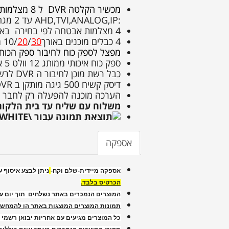
מכשיר הקלטה DVR ל 8 מצלמות אבטחה EROCAM דגם ER8100H באיכות HD 1080P
:AHD,TVI,ANALOG,IP עד 2 מגה פיקסל
4 מצלמות אבטחה לפי בחירה באיכות AHD 2MP
4 כבלים מוכנים באורך10/
30
/
20
מ
מפצל לספק כוח לחיבור ספק הכוח 
ספק כוח איכותי ממותג 12 וולט 5 אמפר
כבל רשת מוכן לחיבור ה DVR לרשת לצפייה מרחוק
דיסק קשיח 500 גיגה מותקן ב DVR להקלטה כ חודש בזיהוי תנועה
הערכה מוכנה להפעלה רק לחבר ולה
משלוח עם שליח עד בית הלקוח
אספקה
אספקה מיידית-שלם וקח-
ניתן לבצע איסוף 
הכרטיס בלבד.
המוצרים הנמכרים באתר נשלחים תוך יום ע
תמונות המוצרים המוצגות באתר הן להמחשה 
כל המוצרים מגיעים עם אחריות יבואן רשמי 