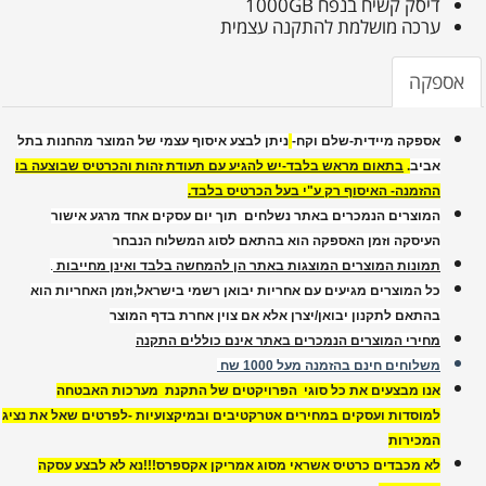
דיסק קשיח בנפח 1000GB
ערכה מושלמת להתקנה עצמית
אספקה
אספקה מיידית-שלם וקח-
ניתן לבצע איסוף עצמי של המוצר מהחנות בתל
אביב
.
בתאום מראש בלבד-יש להגיע עם תעודת זהות והכרטיס שבוצעה בו
ההזמנה- האיסוף רק ע"י בעל הכרטיס בלבד.
המוצרים הנמכרים באתר נשלחים תוך יום עסקים אחד מרגע אישור
העיסקה וזמן האספקה הוא בהתאם לסוג המשלוח הנבחר
תמונות המוצרים המוצגות באתר הן להמחשה בלבד ואינן מחייבות
.
כל המוצרים מגיעים עם אחריות יבואן רשמי בישראל,וזמן האחריות הוא
בהתאם לתקנון יבואן/יצרן אלא אם צוין אחרת בדף המוצר
מחירי המוצרים הנמכרים באתר אינם כוללים התקנה
משלוחים חינם בהזמנה מעל 1000 שח
אנו מבצעים את כל סוגי הפרויקטים של התקנת מערכות האבטחה
למוסדות ועסקים במחירים אטרקטיבים ובמיקצועיות -לפרטים שאל את נציג
המכירות
לא מכבדים כרטיס אשראי מסוג אמריקן אקספרס!!!נא לא לבצע עסקה